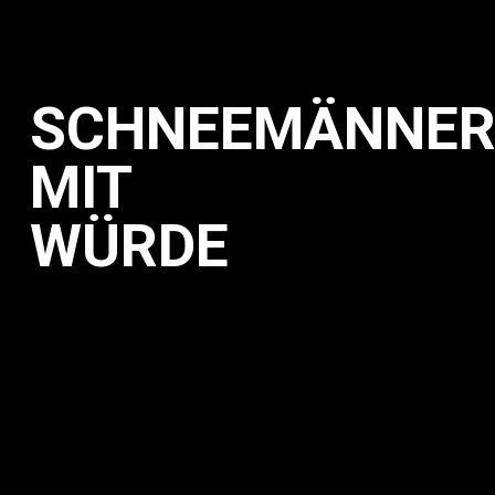
Wer
SCHNEEMÄNNE
wir
sind
MIT
Performance
Ablauf
WÜRDE
Buch
Kalender
Aktuell
Merchandising
Kontakt